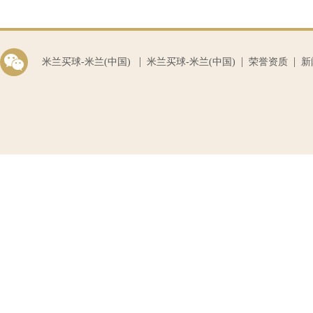
|
|
|
米兰买球-米兰(中国)
米兰买球-米兰(中国)
荣誉资质
新