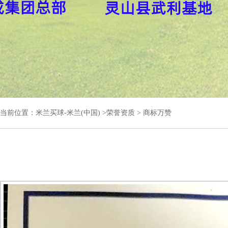
当前位置：
米兰买球-米兰(中国)
>
荣誉资质
> 商标万赞