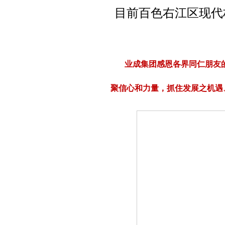
目前百色右江区现代
业成集团感恩各界同仁朋友的
聚信心和力量，抓住发展之机遇